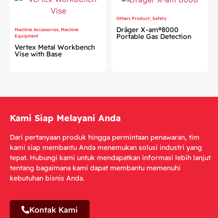
Others Product
,
Safety
Dräger X-am®8000
Machine Accessories
,
Machine
Portable Gas Detection
Equipment
Vertex Metal Workbench
Vise with Base
Kami Siap Melayani Anda
Dari pertanyaan produk hingga permintaan penawaran, tim
kami siap membantu Anda menemukan solusi industri yang
tepat.
Hubungi kami untuk mendapatkan informasi lebih lanjut
tentang bagaimana kami dapat membantu memenuhi
kebutuhan bisnis Anda.
Kontak Kami