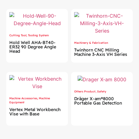
Cutting Tool
,
Tooling System
Hold Well AHA-BT40-
Machinery & Fabrication
ER32 90 Degree Angle
Twinhorn CNC Milling
Head
Machine 3-Axis VH Series
Others Product
,
Safety
Dräger X-am®8000
Machine Accessories
,
Machine
Portable Gas Detection
Equipment
Vertex Metal Workbench
Vise with Base